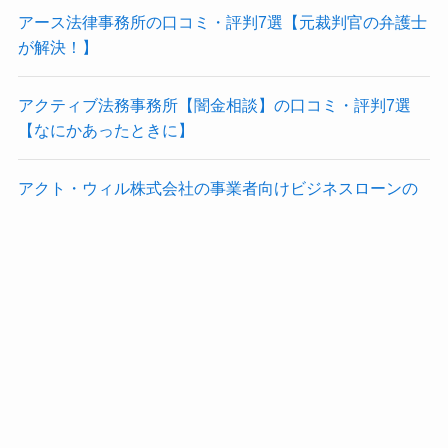
アース法律事務所の口コミ・評判7選【元裁判官の弁護士
が解決！】
アクティブ法務事務所【闇金相談】の口コミ・評判7選
【なにかあったときに】
アクト・ウィル株式会社の事業者向けビジネスローンの
口コミ・評判7選【最大1億円まで融資可能】
PAYTODAYの口コミ・評判7選【AI審査でオンライン完
結】
Categories
ビジネスローン